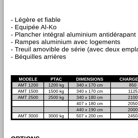
- Légère et fiable
- Equipée Al-Ko
- Plancher intégral aluminium antidérapant
- Rampes aluminium avec logements
- Treuil amovible de série (avec deux emp
- Béquilles arrières
MODELE
PTAC
DIMENSIONS
CHARGE
AMT 1200
1200 kg
340 x 170 cm
850 
AMT 1500
1500 kg
340 x 170 cm
1125
AMT 2500
2500 kg
340 x 180 cm
2100
407 x 180 cm
2050
440 x 190 cm
2000
AMT 3000
3000 kg
507 x 200 cm
2450