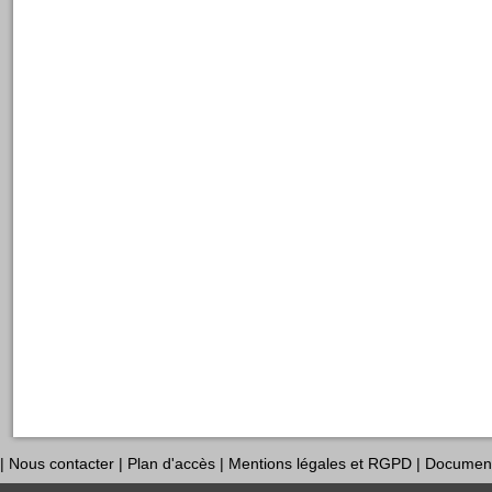
|
Nous contacter
|
Plan d'accès
|
Mentions légales et RGPD
|
Documen