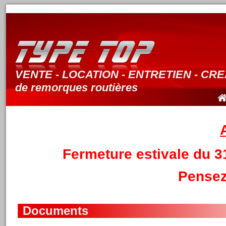
VENTE - LOCATION - ENTRETIEN - CR
de remorques routières
Fermeture estivale du 3
Pensez
Documents